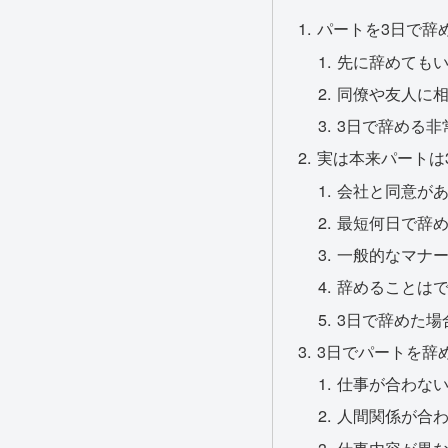
パートを3日で辞
先に辞めても
同僚や友人に
3日で辞める非
実は本来パートは
会社と同意が
最短何日で辞
一般的なマナー
辞めることは
3日で辞めた場
3日でパートを辞
仕事が合わな
人間関係が合
仕事内容が異