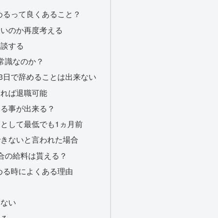
めるって良くあること？
いいのか再度考える
相談する
常識なのか？
3日で辞めることは出来ない
あれば退職可能
める事が出来る？
として最低でも1ヵ月前
できないと言われた場合
合の給料は貰える？
める時によくある理由
い
わない
なる